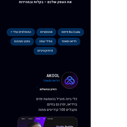
את העסק שלכם – בקלות ובמהירות
No Code פיתוח
אוטומציות
המומלצים שלי ⭐
וידיאו וסאונד
מודלי שפה
עיצוב ותמונות
פרודוקטיביות
AKOOL
וידיאו וסאונד
ניסיון ובתשלום
כלי בינה מוביל בהטמעת פנים
בוידיאו, זמין גם בחינם
מקבלים 100 קרדיטים מתנה